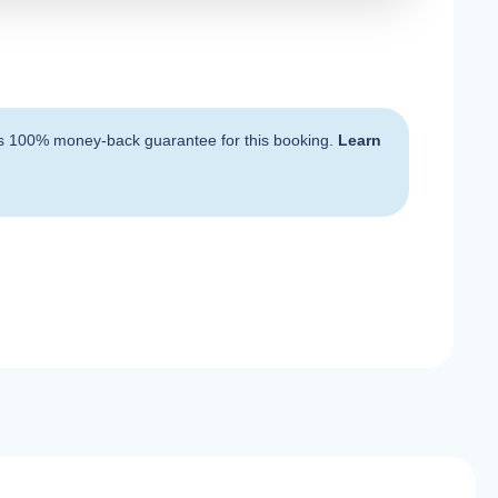
s 100% money-back guarantee for this booking.
Learn