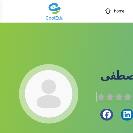
home
صطفى