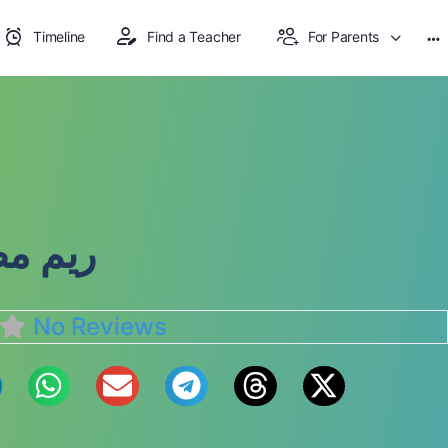
Timeline
Find a Teacher
For Parents
ريم م
No Reviews