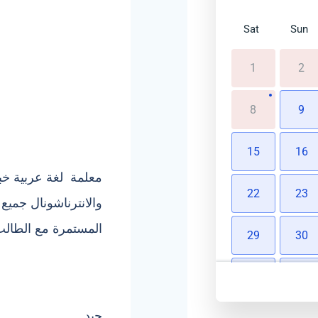
Sat
Sun
1
2
8
9
15
16
22
23
والانترناشونال جميع
المستمرة مع الطال
29
30
5
6
جيد