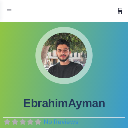
EbrahimAyman
No Reviews