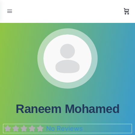
Raneem Mohamed
No Reviews